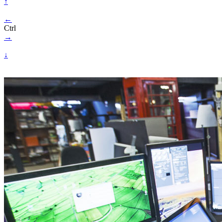
↑
←
Ctrl
→
↓