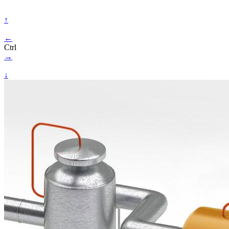
↑
←
Ctrl
→
↓