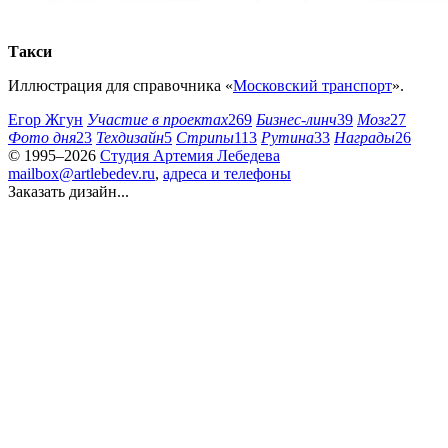
Такси
Иллюстрация для справочника «
Московский транспорт
».
Егор Жгун
Участие в проектах
269
Бизнес-линч
39
Мозг
27
Фото дня
23
Техдизайн
5
Стрипы
113
Рутина
33
Награды
26
© 1995–2026
Студия Артемия Лебедева
mailbox@artlebedev.ru
,
адреса и телефоны
Заказать дизайн...