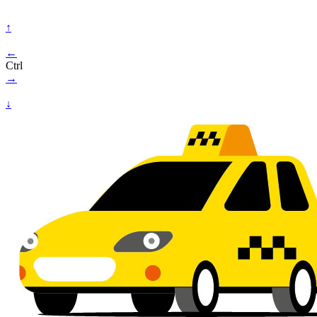
↑
←
Ctrl
→
↓