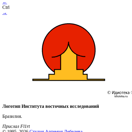
←
Ctrl
→
Логотип Института восточных исследований
Бразилия.
Прислал Fl1rt
© 1995–2026
Студия Артемия Лебедева