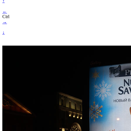
↑
←
Ctrl
→
↓