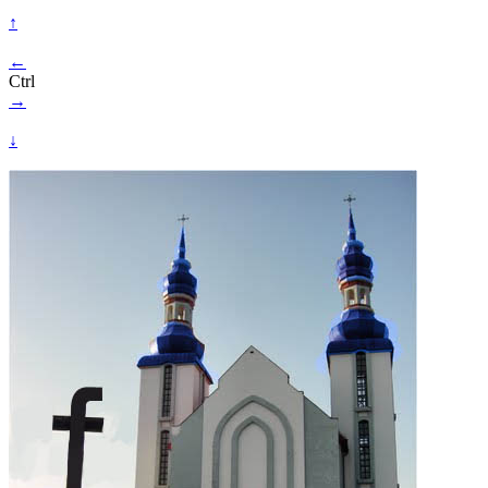
↑
←
Ctrl
→
↓