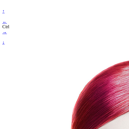
↑
←
Ctrl
→
↓