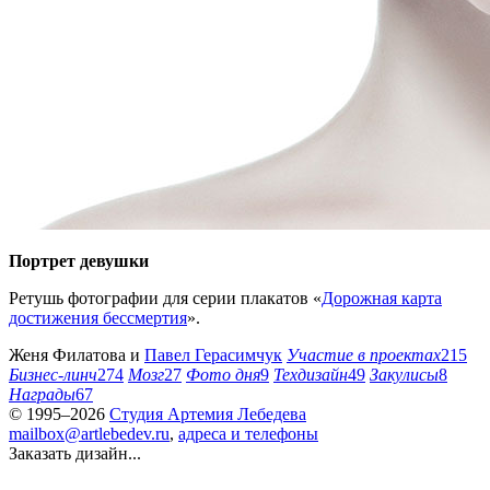
Портрет девушки
Ретушь фотографии для серии плакатов «
Дорожная карта
достижения бессмертия
».
Женя Филатова
и
Павел Герасимчук
Участие в проектах
215
Бизнес-линч
274
Мозг
27
Фото дня
9
Техдизайн
49
Закулисы
8
Награды
67
© 1995–2026
Студия Артемия Лебедева
mailbox@artlebedev.ru
,
адреса и телефоны
Заказать дизайн...