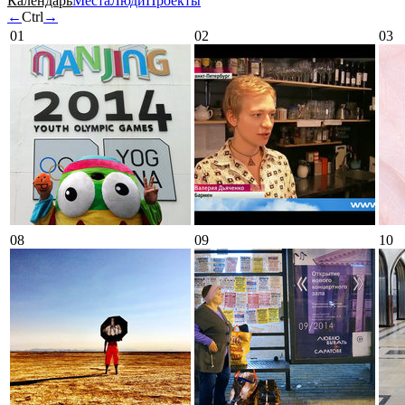
Календарь
Места
Люди
Проекты
←
Ctrl
→
01
02
03
08
09
10