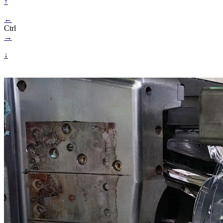
↑
←
Ctrl
→
↓