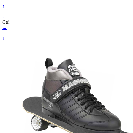
↑
←
Ctrl
→
↓