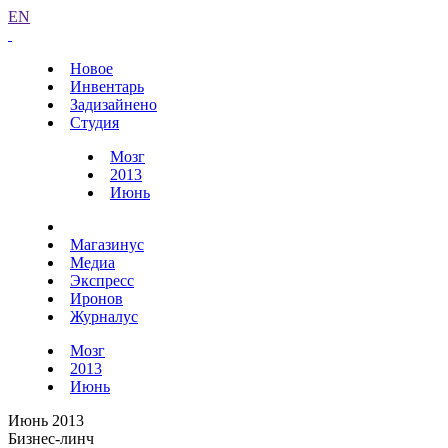
EN
Новое
Инвентарь
Задизайнено
Студия
Мозг
2013
Июнь
Магазинус
Медиа
Экспресс
Иронов
Журналус
Мозг
2013
Июнь
Июнь 2013
Бизнес-линч