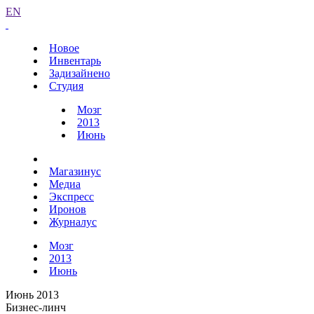
EN
Новое
Инвентарь
Задизайнено
Студия
Мозг
2013
Июнь
Магазинус
Медиа
Экспресс
Иронов
Журналус
Мозг
2013
Июнь
Июнь 2013
Бизнес-линч