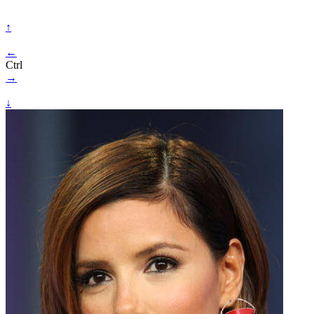
↑
←
Ctrl
→
↓