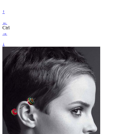
↑
←
Ctrl
→
↓