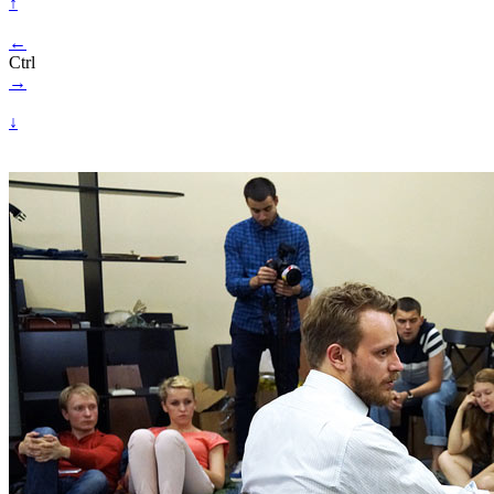
↑
←
Ctrl
→
↓