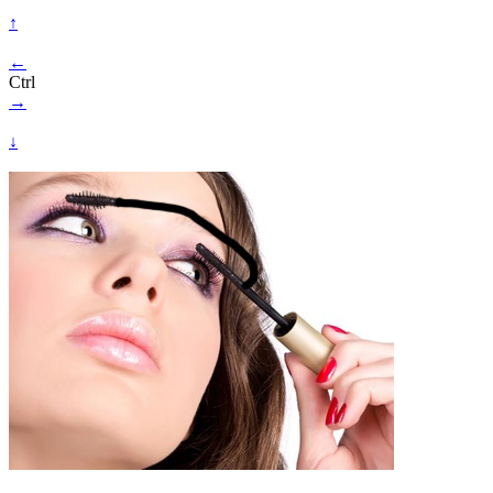
↑
←
Ctrl
→
↓