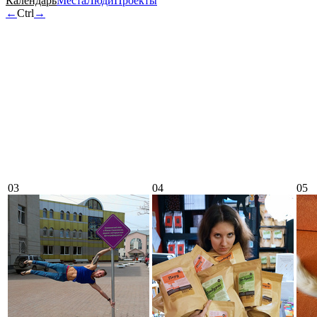
Календарь
Места
Люди
Проекты
←
Ctrl
→
03
04
05