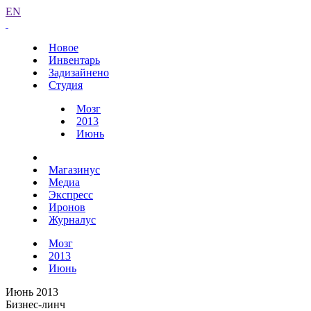
EN
Новое
Инвентарь
Задизайнено
Студия
Мозг
2013
Июнь
Магазинус
Медиа
Экспресс
Иронов
Журналус
Мозг
2013
Июнь
Июнь 2013
Бизнес-линч