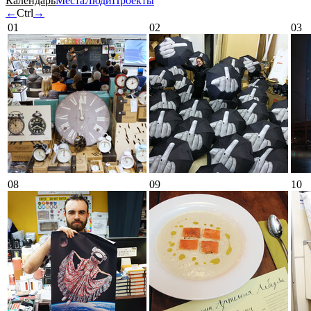
Календарь
Места
Люди
Проекты
←
Ctrl
→
01
02
03
08
09
10