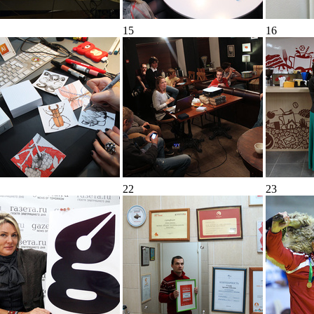
15
16
22
23