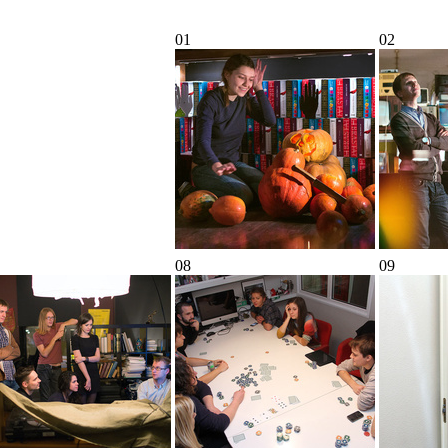
01
02
08
09