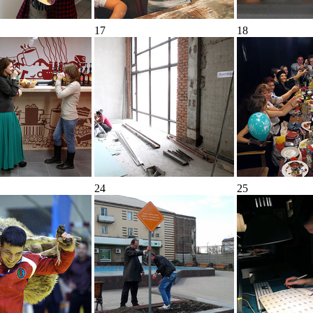
17
18
24
25