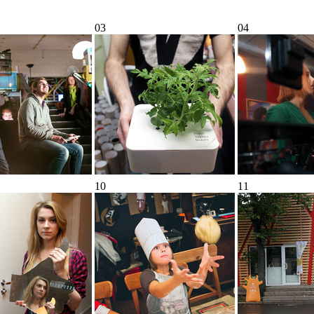
03
04
10
11