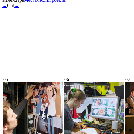
Календарь
Места
Люди
Проекты
←
Ctrl
→
05
06
07