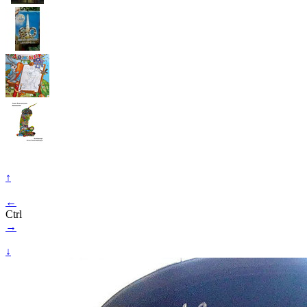
↑
←
Ctrl
→
↓