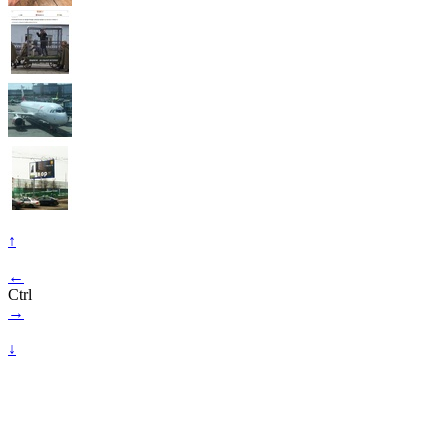
↑
←
Ctrl
→
↓