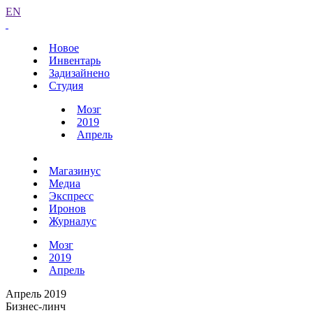
EN
Новое
Инвентарь
Задизайнено
Студия
Мозг
2019
Апрель
Магазинус
Медиа
Экспресс
Иронов
Журналус
Мозг
2019
Апрель
Апрель 2019
Бизнес-линч