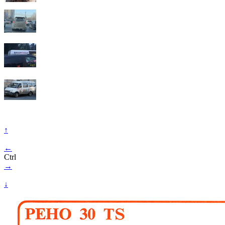
↑
←
Ctrl
→
↓