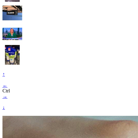
↑
←
Ctrl
→
↓