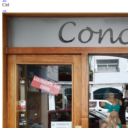
Ctrl
→