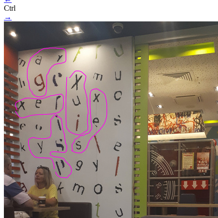
Ctrl
→