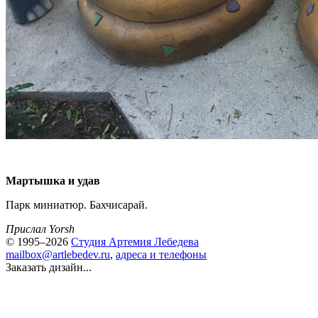
Мартышка и удав
Парк миниатюр. Бахчисарай.
Прислал Yorsh
© 1995–2026
Студия Артемия Лебедева
mailbox@artlebedev.ru
,
адреса и телефоны
Заказать дизайн...