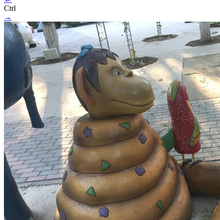
Ctrl
→