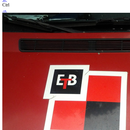
Ctrl
→