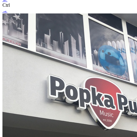
Ctrl
→