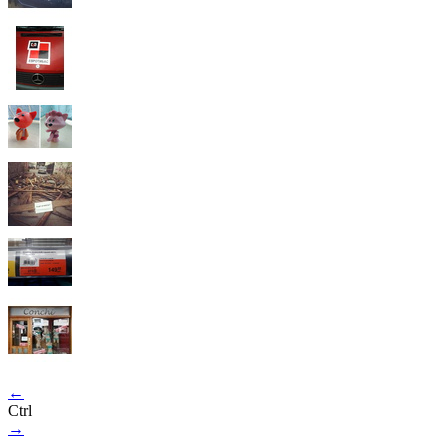
←
Ctrl
→