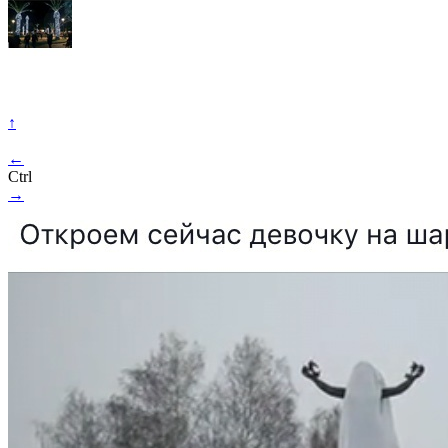
↑
←
Ctrl
→