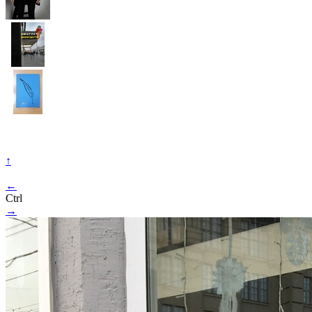
↑
←
Ctrl
→