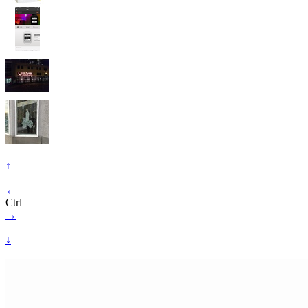
↑
←
Ctrl
→
↓