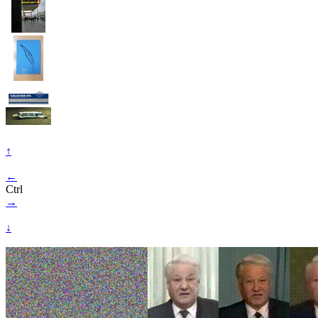
↑
←
Ctrl
→
↓