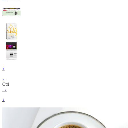
↑
←
Ctrl
→
↓