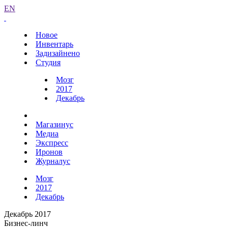
EN
Новое
Инвентарь
Задизайнено
Студия
Мозг
2017
Декабрь
Магазинус
Медиа
Экспресс
Иронов
Журналус
Мозг
2017
Декабрь
Декабрь 2017
Бизнес-линч