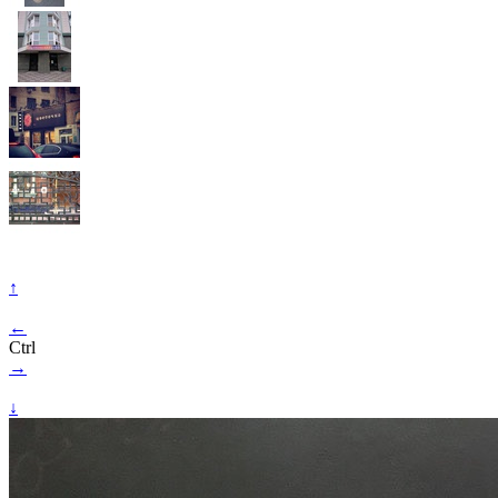
↑
←
Ctrl
→
↓