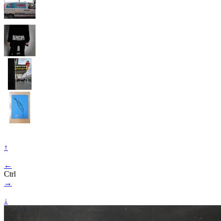
↑
←
Ctrl
→
↓