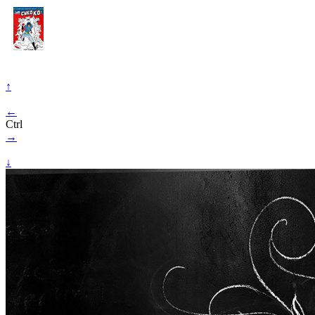
↑
←
Ctrl
→
↓