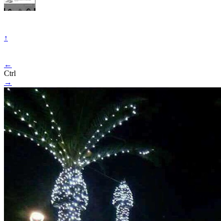
↑
←
Ctrl
→