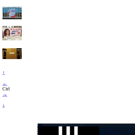
↑
←
Ctrl
→
↓