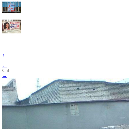
↑
←
Ctrl
→