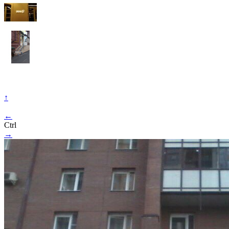
↑
←
Ctrl
→