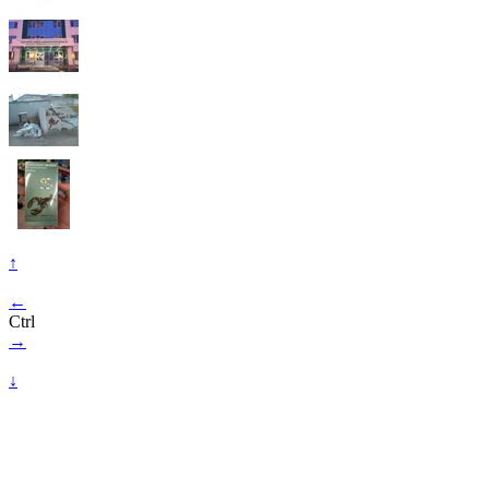
↑
←
Ctrl
→
↓