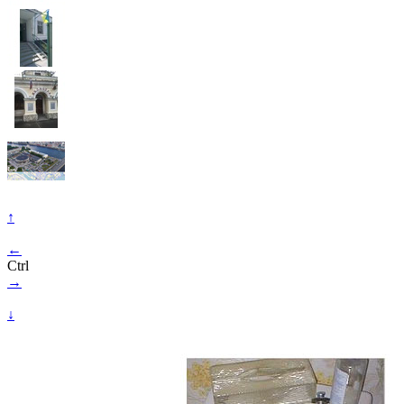
↑
←
Ctrl
→
↓