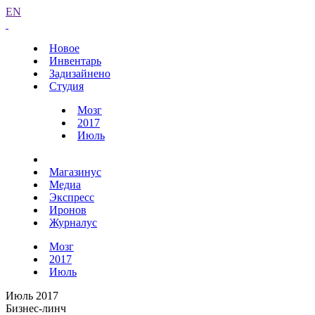
EN
Новое
Инвентарь
Задизайнено
Студия
Мозг
2017
Июль
Магазинус
Медиа
Экспресс
Иронов
Журналус
Мозг
2017
Июль
Июль 2017
Бизнес-линч