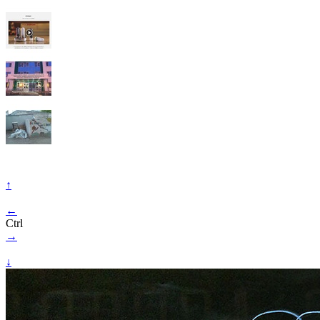
↑
←
Ctrl
→
↓