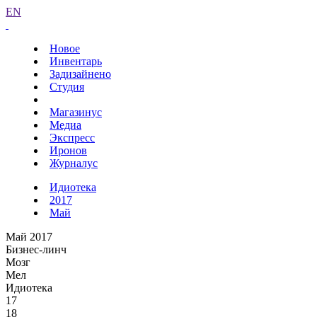
EN
Новое
Инвентарь
Задизайнено
Студия
Магазинус
Медиа
Экспресс
Иронов
Журналус
Идиотека
2017
Май
Май 2017
Бизнес-линч
Мозг
Мел
Идиотека
17
18