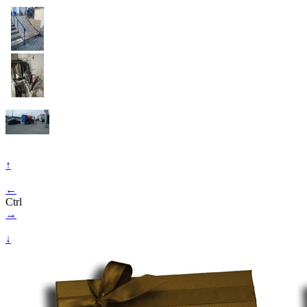
↑
←
Ctrl
→
↓